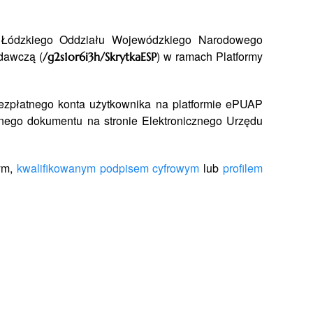
o Łódzkiego Oddziału Wojewódzkiego Narodowego
dawczą (
) w ramach Platformy
/g2s1or6i3h/SkrytkaESP
bezpłatnego konta użytkownika na platformie ePUAP
anego dokumentu na stronie Elektronicznego Urzędu
ym,
kwalifikowanym
podpisem cyfrowym
lub
profilem