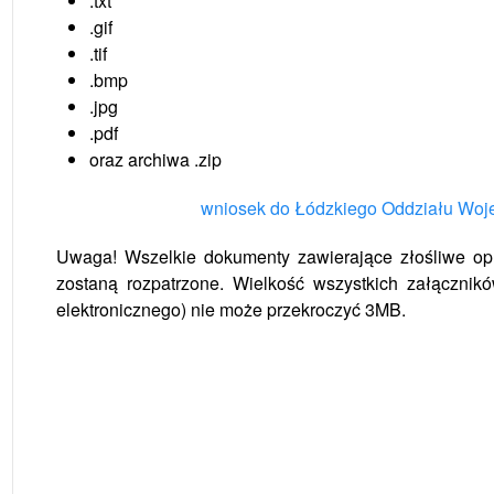
.txt
.gif
.tif
.bmp
.jpg
.pdf
oraz archiwa .zip
wniosek do Łódzkiego Oddziału Wo
Uwaga! Wszelkie dokumenty zawierające złośliwe op
zostaną rozpatrzone. Wielkość wszystkich załączni
elektronicznego) nie może przekroczyć 3MB.