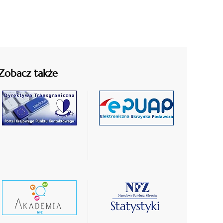
Zobacz także
czytaj
czytaj
więcej
więcej
czytaj
czytaj