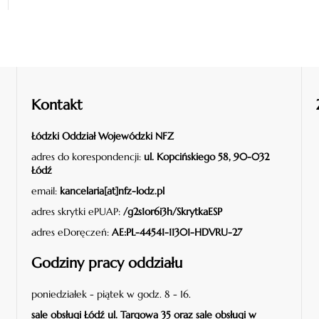
Kontakt
Łódzki Oddział Wojewódzki NFZ
adres do korespondencji:
ul. Kopcińskiego 58, 90-032
Łódź
email:
kancelaria[at]nfz-lodz.pl
adres skrytki ePUAP:
/g2s1or6i3h/SkrytkaESP
adres eDoręczeń:
AE:PL-44541-11301-HDVRU-27
Godziny pracy oddziału
poniedziałek - piątek w godz. 8 - 16.
sale obsługi Łódź ul. Targowa 35 oraz sale obsługi w