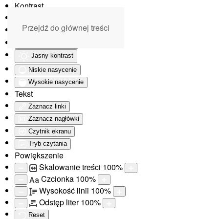
Kontrast
Odwróć kolory
Przejdź do głównej treści
Monochromatyczny
Ciemny kontrast
Jasny kontrast
Niskie nasycenie
Wysokie nasycenie
Tekst
Zaznacz linki
Zaznacz nagłówki
Czytnik ekranu
Tryb czytania
Powiększenie
Skalowanie treści
100
%
Czcionka
100
%
Aa
Wysokość linii
100
%
Odstęp liter
100
%
Reset