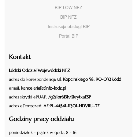
BIP ŁOW NFZ
BIP NFZ
Instrukcja obsługi BIP
Portal BIP
Kontakt
Łódzki Oddział Wojewódzki NFZ
adres do korespondencji:
ul. Kopcińskiego 58, 90-032 Łódź
email:
kancelaria[at]nfz-lodz.pl
adres skrytki ePUAP:
/g2s1or6i3h/SkrytkaESP
adres eDoręczeń:
AE:PL-44541-11301-HDVRU-27
Godziny pracy oddziału
poniedziałek - piątek w godz. 8 - 16.