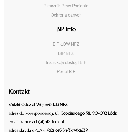
Rzecznik Praw Pacjenta
Ochrona danych
BIP info
BIP ŁOW NFZ
BIP NFZ
Instrukcja obsługi BIP
Portal BIP
Kontakt
Łódzki Oddział Wojewódzki NFZ
adres do korespondencji:
ul. Kopcińskiego 58, 90-032 Łódź
email:
kancelaria[at]nfz-lodz.pl
adres skrytki ePUAP:
/g2s1or6i3h/SkrytkaESP