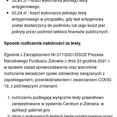
35,83 zł – koszt wykonania jednego testy
antygenowego;
23,24 zł - koszt wykonania jednego testy
antygenowego w przypadku, gdy test antygenowy
został dostarczony do podmiotu lub jego koszt jest
pokryty przez podmiot sektora finansów publicznych.
Sposób rozliczenia należności za testy.
Zgodnie z Zarządzeniem Nr 217/2021/DSOZ Prezesa
Narodowego Funduszu Zdrowia z dnia 23 grudnia 2021 r.
w sprawie zasad sprawozdawania oraz warunków
rozliczania świadczeń opieki zdrowotnej związanych z
zapobieganiem, przeciwdziałaniem i zwalczaniem COVID-
19, z późniejszymi zmianami.
rozliczeniu podlegają wyłącznie testy prawidłowo
zarejestrowane w systemie Centrum e-Zdrowia. w
aplikacji gabinet.gov.
dane o wykonanych testach będą przekazywane przez