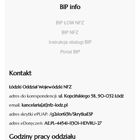
BIP info
BIP ŁOW NFZ
BIP NFZ
Instrukcja obsługi BIP
Portal BIP
Kontakt
Łódzki Oddział Wojewódzki NFZ
adres do korespondencji:
ul. Kopcińskiego 58, 90-032 Łódź
email:
kancelaria[at]nfz-lodz.pl
adres skrytki ePUAP:
/g2s1or6i3h/SkrytkaESP
adres eDoręczeń:
AE:PL-44541-11301-HDVRU-27
Godziny pracy oddziału