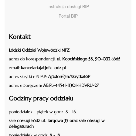
Instrukcja obsługi BIP
Portal BIP
Kontakt
Łódzki Oddział Wojewódzki NFZ
adres do korespondencji:
ul. Kopcińskiego 58, 90-032 Łódź
email:
kancelaria[at]nfz-lodz.pl
adres skrytki ePUAP:
/g2s1or6i3h/SkrytkaESP
adres eDoręczeń:
AE:PL-44541-11301-HDVRU-27
Godziny pracy oddziału
poniedziałek - piątek w godz. 8 - 16.
sale obsługi Łódź ul. Targowa 35 oraz sale obsługi w
delegaturach
poniedziałek w godz. 8 - 18