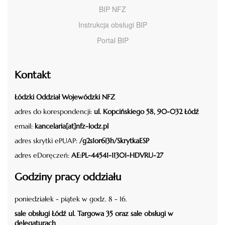
BIP NFZ
Instrukcja obsługi BIP
Portal BIP
Kontakt
Łódzki Oddział Wojewódzki NFZ
adres do korespondencji:
ul. Kopcińskiego 58, 90-032 Łódź
email:
kancelaria[at]nfz-lodz.pl
adres skrytki ePUAP:
/g2s1or6i3h/SkrytkaESP
adres eDoręczeń:
AE:PL-44541-11301-HDVRU-27
Godziny pracy oddziału
poniedziałek - piątek w godz. 8 - 16.
sale obsługi Łódź ul. Targowa 35 oraz sale obsługi w
delegaturach