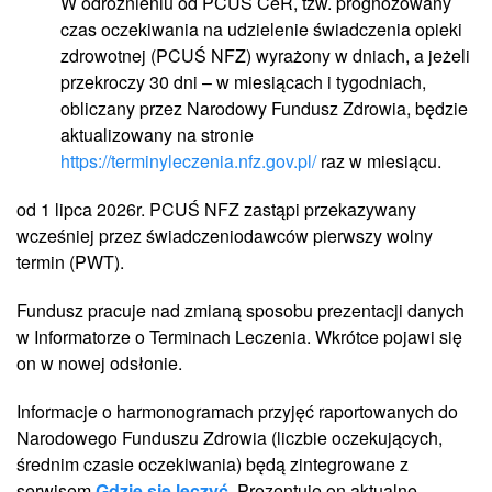
W odróżnieniu od PCUŚ CeR, tzw. prognozowany
czas oczekiwania na udzielenie świadczenia opieki
zdrowotnej (PCUŚ NFZ) wyrażony w dniach, a jeżeli
przekroczy 30 dni – w miesiącach i tygodniach,
obliczany przez Narodowy Fundusz Zdrowia, będzie
aktualizowany na stronie
https://terminyleczenia.nfz.gov.pl/
raz w miesiącu.
od 1 lipca 2026r. PCUŚ NFZ zastąpi przekazywany
wcześniej przez świadczeniodawców pierwszy wolny
termin (PWT).
Fundusz pracuje nad zmianą sposobu prezentacji danych
w Informatorze o Terminach Leczenia. Wkrótce pojawi się
on w nowej odsłonie.
Informacje o harmonogramach przyjęć raportowanych do
Narodowego Funduszu Zdrowia (liczbie oczekujących,
średnim czasie oczekiwania) będą zintegrowane z
serwisem
Gdzie się leczyć
. Prezentuje on aktualne