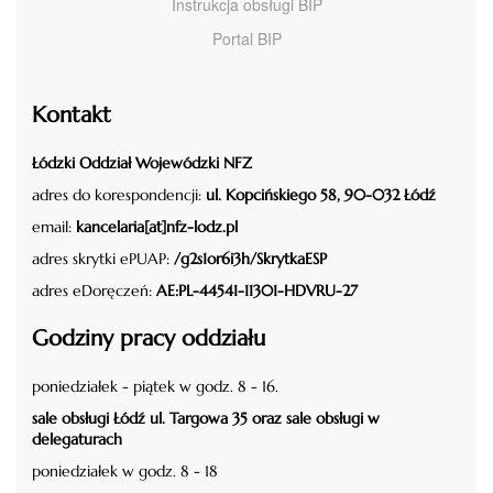
Instrukcja obsługi BIP
Portal BIP
Kontakt
Łódzki Oddział Wojewódzki NFZ
adres do korespondencji:
ul. Kopcińskiego 58, 90-032 Łódź
email:
kancelaria[at]nfz-lodz.pl
adres skrytki ePUAP:
/g2s1or6i3h/SkrytkaESP
adres eDoręczeń:
AE:PL-44541-11301-HDVRU-27
Godziny pracy oddziału
poniedziałek - piątek w godz. 8 - 16.
sale obsługi Łódź ul. Targowa 35 oraz sale obsługi w
delegaturach
poniedziałek w godz. 8 - 18