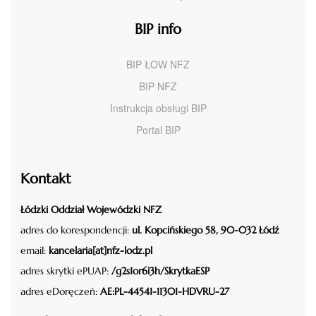
BIP info
BIP ŁOW NFZ
BIP NFZ
Instrukcja obsługi BIP
Portal BIP
Kontakt
Łódzki Oddział Wojewódzki NFZ
adres do korespondencji:
ul. Kopcińskiego 58, 90-032 Łódź
email:
kancelaria[at]nfz-lodz.pl
adres skrytki ePUAP:
/g2s1or6i3h/SkrytkaESP
adres eDoręczeń:
AE:PL-44541-11301-HDVRU-27