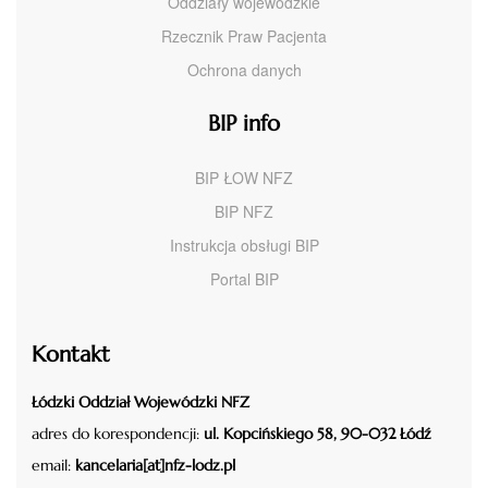
Oddziały wojewódzkie
Rzecznik Praw Pacjenta
Ochrona danych
BIP info
BIP ŁOW NFZ
BIP NFZ
Instrukcja obsługi BIP
Portal BIP
Kontakt
Łódzki Oddział Wojewódzki NFZ
adres do korespondencji:
ul. Kopcińskiego 58, 90-032 Łódź
email:
kancelaria[at]nfz-lodz.pl