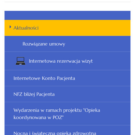
Aktualności
Rozwiązane umowy
Internetowa rezerwacja wizyt
Internetowe Konto Pacjenta
NFZ bliżej Pacjenta
Wydarzenia w ramach projektu "Opieka
koordynowana w POZ"
Nocna i świąteczna opieka zdrowotna