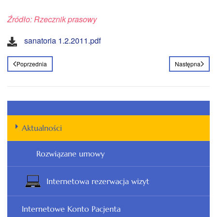
Źródło: Rzecznik prasowy
sanatoria 1.2.2011.pdf
Poprzednia
Następna
Aktualności
Rozwiązane umowy
Internetowa rezerwacja wizyt
Internetowe Konto Pacjenta