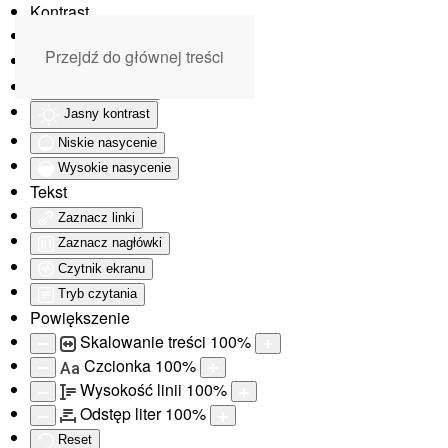
Kontrast
Odwróć kolory
Przejdź do głównej treści
Monochromatyczny
Ciemny kontrast
Jasny kontrast
Niskie nasycenie
Wysokie nasycenie
Tekst
Zaznacz linki
Zaznacz nagłówki
Czytnik ekranu
Tryb czytania
Powiększenie
Skalowanie treści
100
%
Czcionka
100
%
Aa
Wysokość linii
100
%
Odstęp liter
100
%
Reset