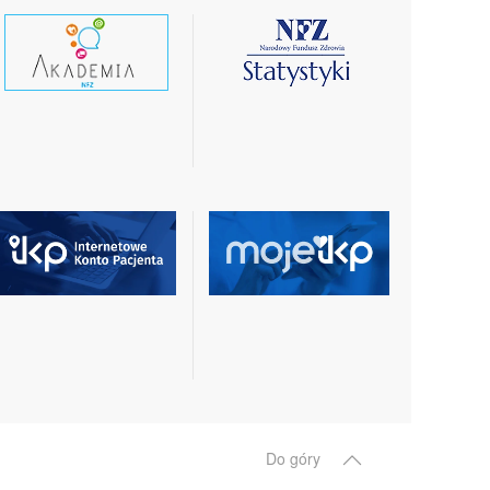
czytaj
czytaj
wiecej
więcej
czytaj
czytaj
więcej
więcej
Do góry