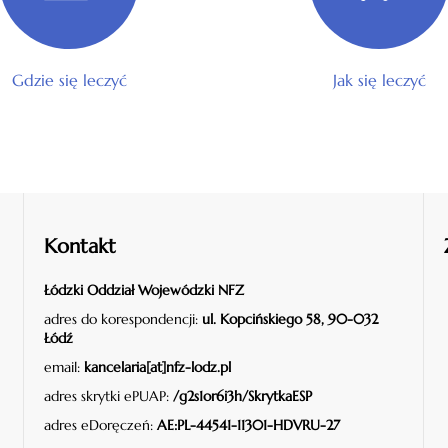
Gdzie się leczyć
Jak się leczyć
Kontakt
Łódzki Oddział Wojewódzki NFZ
adres do korespondencji:
ul. Kopcińskiego 58, 90-032
Łódź
email:
kancelaria[at]nfz-lodz.pl
adres skrytki ePUAP:
/g2s1or6i3h/SkrytkaESP
adres eDoręczeń:
AE:PL-44541-11301-HDVRU-27