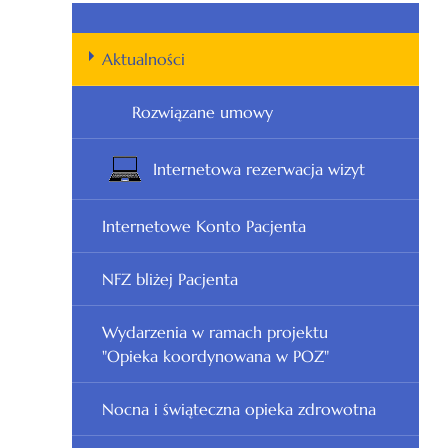
Aktualności
Rozwiązane umowy
Internetowa rezerwacja wizyt
Internetowe Konto Pacjenta
NFZ bliżej Pacjenta
Wydarzenia w ramach projektu
"Opieka koordynowana w POZ"
Nocna i świąteczna opieka zdrowotna