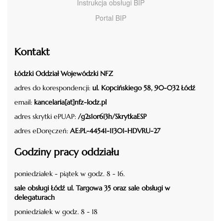
Instrukcja obsługi BIP
Portal BIP
Kontakt
Łódzki Oddział Wojewódzki NFZ
adres do korespondencji:
ul. Kopcińskiego 58, 90-032 Łódź
email:
kancelaria[at]nfz-lodz.pl
adres skrytki ePUAP:
/g2s1or6i3h/SkrytkaESP
adres eDoręczeń:
AE:PL-44541-11301-HDVRU-27
Godziny pracy oddziału
poniedziałek - piątek w godz. 8 - 16.
sale obsługi Łódź ul. Targowa 35 oraz sale obsługi w
delegaturach
poniedziałek w godz. 8 - 18