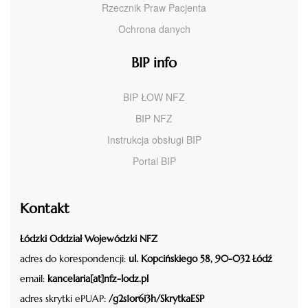
Rzecznik Praw Pacjenta
Ochrona danych
BIP info
BIP ŁOW NFZ
BIP NFZ
Instrukcja obsługi BIP
Portal BIP
Kontakt
Łódzki Oddział Wojewódzki NFZ
adres do korespondencji:
ul. Kopcińskiego 58, 90-032 Łódź
email:
kancelaria[at]nfz-lodz.pl
adres skrytki ePUAP:
/g2s1or6i3h/SkrytkaESP