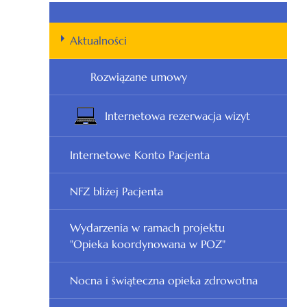
Aktualności
Rozwiązane umowy
Internetowa rezerwacja wizyt
Internetowe Konto Pacjenta
NFZ bliżej Pacjenta
Wydarzenia w ramach projektu
"Opieka koordynowana w POZ"
Nocna i świąteczna opieka zdrowotna