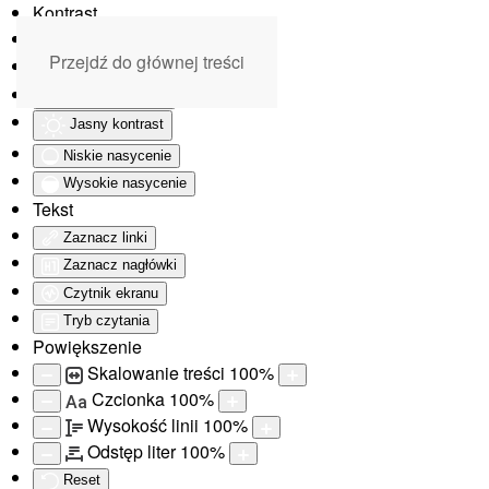
Kontrast
Odwróć kolory
Przejdź do głównej treści
Monochromatyczny
Ciemny kontrast
Jasny kontrast
Niskie nasycenie
Wysokie nasycenie
Tekst
Zaznacz linki
Zaznacz nagłówki
Czytnik ekranu
Tryb czytania
Powiększenie
Skalowanie treści
100
%
Czcionka
100
%
Aa
Wysokość linii
100
%
Odstęp liter
100
%
Reset