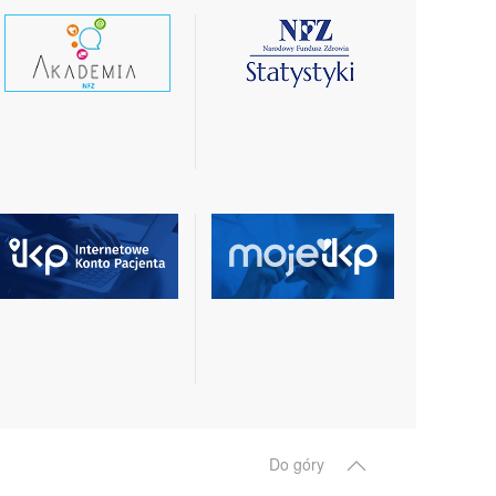
czytaj
czytaj
wiecej
więcej
czytaj
czytaj
więcej
więcej
Do góry