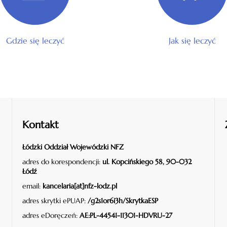
Gdzie się leczyć
Jak się leczyć
Kontakt
Łódzki Oddział Wojewódzki NFZ
adres do korespondencji:
ul. Kopcińskiego 58, 90-032
Łódź
email:
kancelaria[at]nfz-lodz.pl
adres skrytki ePUAP:
/g2s1or6i3h/SkrytkaESP
adres eDoręczeń:
AE:PL-44541-11301-HDVRU-27