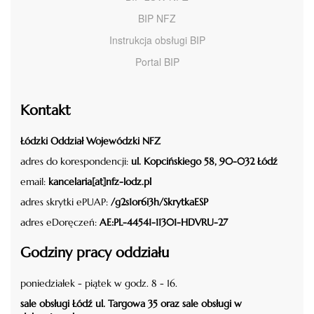
BIP NFZ
Instrukcja obsługi BIP
Portal BIP
Kontakt
Łódzki Oddział Wojewódzki NFZ
adres do korespondencji:
ul. Kopcińskiego 58, 90-032 Łódź
email:
kancelaria[at]nfz-lodz.pl
adres skrytki ePUAP:
/g2s1or6i3h/SkrytkaESP
adres eDoręczeń:
AE:PL-44541-11301-HDVRU-27
Godziny pracy oddziału
poniedziałek - piątek w godz. 8 - 16.
sale obsługi Łódź ul. Targowa 35 oraz sale obsługi w