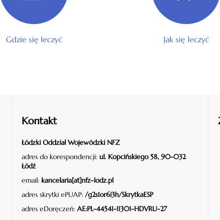
Gdzie się leczyć
Jak się leczyć
Kontakt
Łódzki Oddział Wojewódzki NFZ
adres do korespondencji:
ul. Kopcińskiego 58, 90-032
Łódź
email:
kancelaria[at]nfz-lodz.pl
adres skrytki ePUAP:
/g2s1or6i3h/SkrytkaESP
adres eDoręczeń:
AE:PL-44541-11301-HDVRU-27