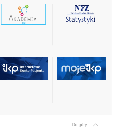
czytaj
czytaj
wiecej
więcej
czytaj
czytaj
więcej
więcej
Do góry