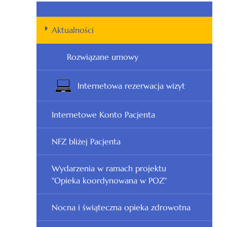
Aktualności
Rozwiązane umowy
Internetowa rezerwacja wizyt
Internetowe Konto Pacjenta
NFZ bliżej Pacjenta
Wydarzenia w ramach projektu
"Opieka koordynowana w POZ"
Nocna i świąteczna opieka zdrowotna