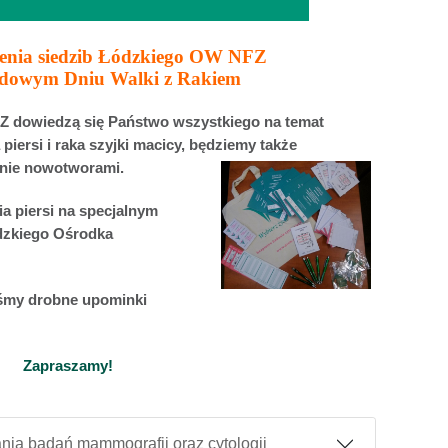
zenia siedzib Łódzkiego OW NFZ
dowym Dniu Walki z Rakiem
FZ dowiedzą się Państwo wszystkiego na temat
 piersi i raka szyjki macicy, będziemy także
znie nowotworami.
a piersi na specjalnym
ódzkiego Ośrodka
iśmy drobne upominki
Zapraszamy!
nia badań mammografii oraz cytologii