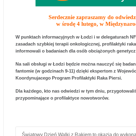
Serdecznie zapraszamy do odwied
w środę 4 lutego, w
Międzynaro
W punktach informacyjnych w Łodzi i w delegaturach N
zasadach szybkiej terapii onkologicznej, profilaktyki raka
informowali o badaniach dla osób obciążonych genetyc
Na sali obsługi w Łodzi będzie można nauczyć się badani
fantomie (w godzinach 9-11) dzięki ekspertom z Wojew
Koordynujacego Program Profilaktyki Raka Piersi.
Dla każdego, kto nas odwiedzi w tym dniu, przygotowal
przypominające o profilaktyce nowotworów.
Światowy Dzień Walki z Rakiem to okazja do wykona