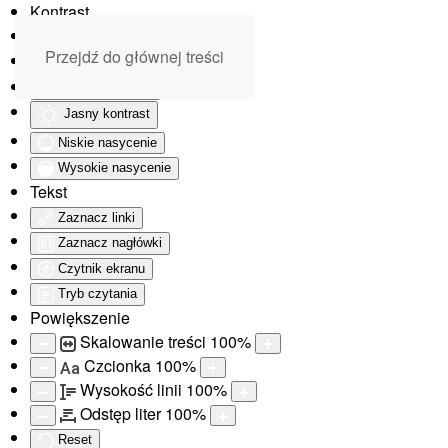
Kontrast
Odwróć kolory
Przejdź do głównej treści
Monochromatyczny
Ciemny kontrast
Jasny kontrast
Niskie nasycenie
Wysokie nasycenie
Tekst
Zaznacz linki
Zaznacz nagłówki
Czytnik ekranu
Tryb czytania
Powiększenie
Skalowanie treści
100
%
Czcionka
100
%
Aa
Wysokość linii
100
%
Odstęp liter
100
%
Reset