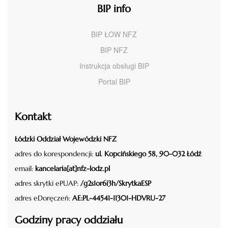
BIP info
BIP ŁOW NFZ
BIP NFZ
Instrukcja obsługi BIP
Portal BIP
Kontakt
Łódzki Oddział Wojewódzki NFZ
adres do korespondencji:
ul. Kopcińskiego 58, 90-032 Łódź
email:
kancelaria[at]nfz-lodz.pl
adres skrytki ePUAP:
/g2s1or6i3h/SkrytkaESP
adres eDoręczeń:
AE:PL-44541-11301-HDVRU-27
Godziny pracy oddziału