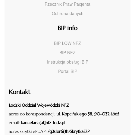
Rzecznik Praw Pacjenta
Ochrona danych
BIP info
BIP ŁOW NFZ
BIP NFZ
Instrukcja obsługi BIP
Portal BIP
Kontakt
Łódzki Oddział Wojewódzki NFZ
adres do korespondencji:
ul. Kopcińskiego 58, 90-032 Łódź
email:
kancelaria[at]nfz-lodz.pl
adres skrytki ePUAP:
/g2s1or6i3h/SkrytkaESP