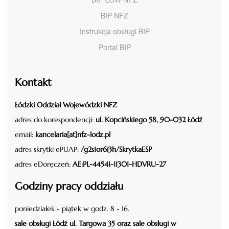
BIP NFZ
Instrukcja obsługi BIP
Portal BIP
Kontakt
Łódzki Oddział Wojewódzki NFZ
adres do korespondencji:
ul. Kopcińskiego 58, 90-032 Łódź
email:
kancelaria[at]nfz-lodz.pl
adres skrytki ePUAP:
/g2s1or6i3h/SkrytkaESP
adres eDoręczeń:
AE:PL-44541-11301-HDVRU-27
Godziny pracy oddziału
poniedziałek - piątek w godz. 8 - 16.
sale obsługi Łódź ul. Targowa 35 oraz sale obsługi w