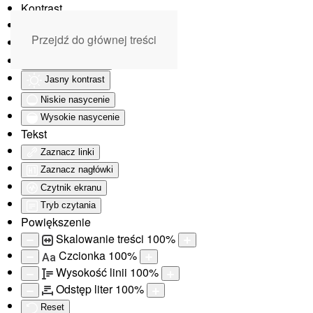
Kontrast
Odwróć kolory
Przejdź do głównej treści
Monochromatyczny
Ciemny kontrast
Jasny kontrast
Niskie nasycenie
Wysokie nasycenie
Tekst
Zaznacz linki
Zaznacz nagłówki
Czytnik ekranu
Tryb czytania
Powiększenie
Skalowanie treści
100
%
Czcionka
100
%
Aa
Wysokość linii
100
%
Odstęp liter
100
%
Reset