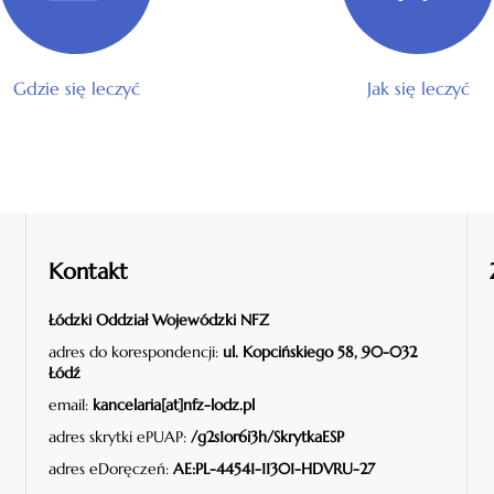
Gdzie się leczyć
Jak się leczyć
Kontakt
Łódzki Oddział Wojewódzki NFZ
adres do korespondencji:
ul. Kopcińskiego 58, 90-032
Łódź
email:
kancelaria[at]nfz-lodz.pl
adres skrytki ePUAP:
/g2s1or6i3h/SkrytkaESP
adres eDoręczeń:
AE:PL-44541-11301-HDVRU-27