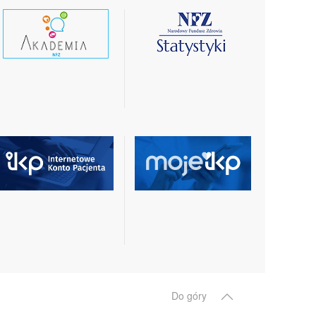
czytaj
czytaj
wiecej
więcej
czytaj
czytaj
więcej
więcej
Do góry