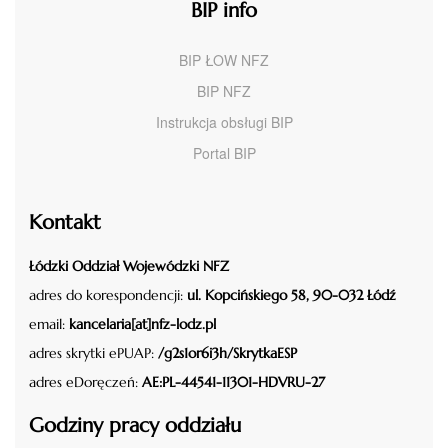
BIP info
BIP ŁOW NFZ
BIP NFZ
Instrukcja obsługi BIP
Portal BIP
Kontakt
Łódzki Oddział Wojewódzki NFZ
adres do korespondencji:
ul. Kopcińskiego 58, 90-032 Łódź
email:
kancelaria[at]nfz-lodz.pl
adres skrytki ePUAP:
/g2s1or6i3h/SkrytkaESP
adres eDoręczeń:
AE:PL-44541-11301-HDVRU-27
Godziny pracy oddziału