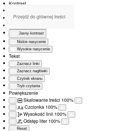
Kontrast
Odwróć kolory
Przejdź do głównej treści
Monochromatyczny
Ciemny kontrast
Jasny kontrast
Niskie nasycenie
Wysokie nasycenie
Tekst
Zaznacz linki
Zaznacz nagłówki
Czytnik ekranu
Tryb czytania
Powiększenie
Skalowanie treści
100
%
Czcionka
100
%
Aa
Wysokość linii
100
%
Odstęp liter
100
%
Reset