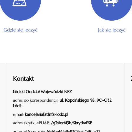
Gdzie się leczyć
Jak się leczyć
Kontakt
Łódzki Oddział Wojewódzki NFZ
adres do korespondencji:
ul. Kopcińskiego 58, 90-032
Łódź
email:
kancelaria[at]nfz-lodz.pl
adres skrytki ePUAP:
/g2s1or6i3h/SkrytkaESP
adres eDoręczeń:
AE:PL-44541-11301-HDVRU-27