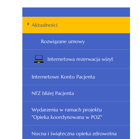
Aktualności
Rozwiązane umowy
Internetowa rezerwacja wizyt
Internetowe Konto Pacjenta
NFZ bliżej Pacjenta
Wydarzenia w ramach projektu
"Opieka koordynowana w POZ"
Nocna i świąteczna opieka zdrowotna