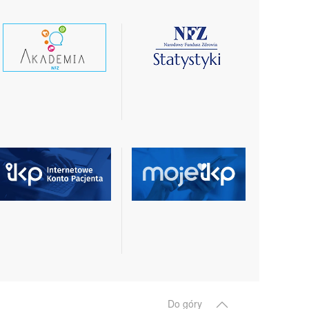
czytaj
czytaj
wiecej
więcej
czytaj
czytaj
więcej
więcej
Do góry