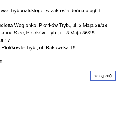
owa Trybunalskiego w zakresie dermatologii i
letta Wegienko, Piotrków Tryb., ul. 3 Maja 36/38
nna Stec, Piotrków Tryb., ul. 3 Maja 36/38
ka 17
Piotrkowie Tryb., ul. Rakowska 15
m
Następna