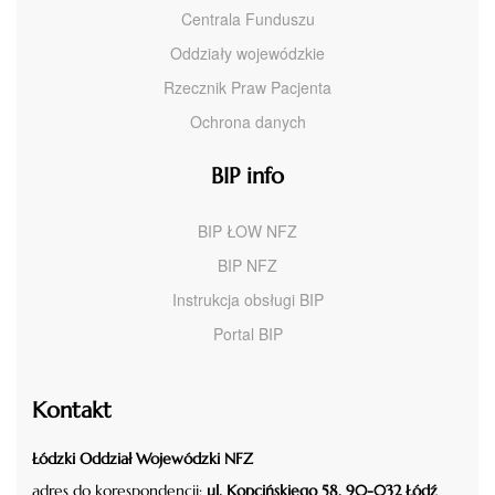
Centrala Funduszu
Oddziały wojewódzkie
Rzecznik Praw Pacjenta
Ochrona danych
BIP info
BIP ŁOW NFZ
BIP NFZ
Instrukcja obsługi BIP
Portal BIP
Kontakt
Łódzki Oddział Wojewódzki NFZ
adres do korespondencji:
ul. Kopcińskiego 58, 90-032 Łódź