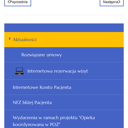
Poprzednia
Następna
Aktualności
Rozwiązane umowy
Internetowa rezerwacja wizyt
Internetowe Konto Pacjenta
NFZ bliżej Pacjenta
Wydarzenia w ramach projektu "Opieka
koordynowana w POZ"