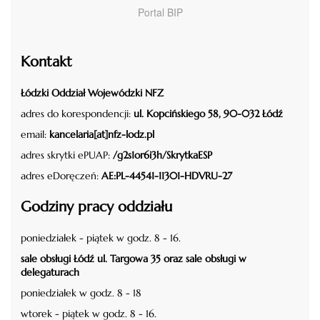
Portal BIP
Kontakt
Łódzki Oddział Wojewódzki NFZ
adres do korespondencji:
ul. Kopcińskiego 58, 90-032 Łódź
email:
kancelaria[at]nfz-lodz.pl
adres skrytki ePUAP:
/g2s1or6i3h/SkrytkaESP
adres eDoręczeń:
AE:PL-44541-11301-HDVRU-27
Godziny pracy oddziału
poniedziałek - piątek w godz. 8 - 16.
sale obsługi Łódź ul. Targowa 35 oraz sale obsługi w
delegaturach
poniedziałek w godz. 8 - 18
wtorek - piątek w godz. 8 - 16.