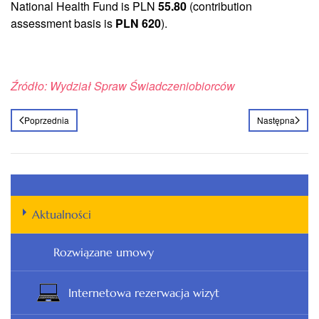
National Health Fund is PLN
55.80
(contribution
assessment basis is
PLN 620
).
Źródło: Wydział Spraw Świadczeniobiorców
Poprzednia
Następna
Aktualności
Rozwiązane umowy
Internetowa rezerwacja wizyt