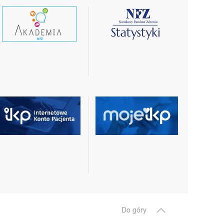
czytaj
czytaj
wiecej
więcej
czytaj
czytaj
więcej
więcej
Do góry