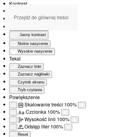
Kontrast
Odwróć kolory
Przejdź do głównej treści
Monochromatyczny
Ciemny kontrast
Jasny kontrast
Niskie nasycenie
Wysokie nasycenie
Tekst
Zaznacz linki
Zaznacz nagłówki
Czytnik ekranu
Tryb czytania
Powiększenie
Skalowanie treści
100
%
Czcionka
100
%
Aa
Wysokość linii
100
%
Odstęp liter
100
%
Reset