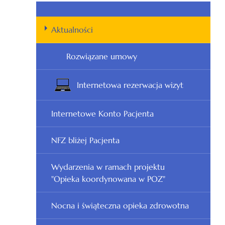
Aktualności
Rozwiązane umowy
Internetowa rezerwacja wizyt
Internetowe Konto Pacjenta
NFZ bliżej Pacjenta
Wydarzenia w ramach projektu
"Opieka koordynowana w POZ"
Nocna i świąteczna opieka zdrowotna