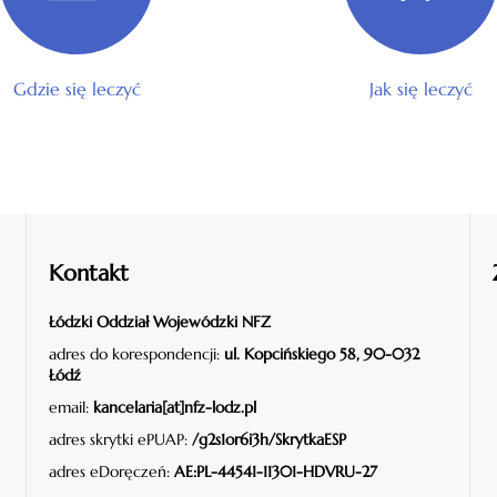
Gdzie się leczyć
Jak się leczyć
Kontakt
Łódzki Oddział Wojewódzki NFZ
adres do korespondencji:
ul. Kopcińskiego 58, 90-032
Łódź
email:
kancelaria[at]nfz-lodz.pl
adres skrytki ePUAP:
/g2s1or6i3h/SkrytkaESP
adres eDoręczeń:
AE:PL-44541-11301-HDVRU-27