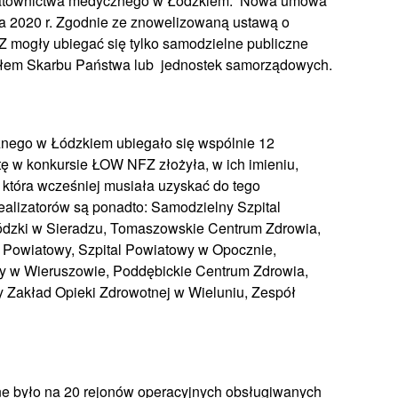
 ratownictwa medycznego w Łódzkiem. Nowa umowa
ia 2020 r. Zgodnie ze znowelizowaną ustawą o
mogły ubiegać się tylko samodzielne publiczne
ałem Skarbu Państwa lub jednostek samorządowych.
nego w Łódzkiem ubiegało się wspólnie 12
 w konkursie ŁOW NFZ złożyła, w ich imieniu,
tóra wcześniej musiała uzyskać do tego
ealizatorów są ponadto: Samodzielny Szpital
ódzki w Sieradzu, ​Tomaszowskie Centrum Zdrowia,
 Powiatowy, Szpital Powiatowy w Opocznie,
 w Wieruszowie, Poddębickie Centrum Zdrowia,
 Zakład Opieki Zdrowotnej w Wieluniu, Zespół
ne było na 20 rejonów operacyjnych obsługiwanych