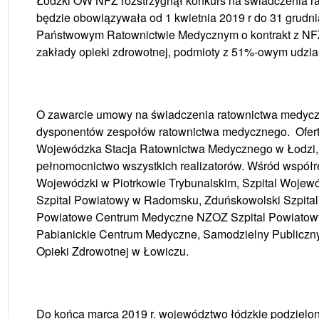
Łódzki OW NFZ rozstrzygnął konkurs na świadczenia
będzie obowiązywała od 1 kwietnia 2019 r do 31 grudn
Państwowym Ratownictwie Medycznym o kontrakt z NFZ 
zakłady opieki zdrowotnej, podmioty z 51%-owym udzi
O zawarcie umowy na świadczenia ratownictwa medycz
dysponentów zespołów ratownictwa medycznego. Ofertę
Wojewódzka Stacja Ratownictwa Medycznego w Łodzi, k
pełnomocnictwo wszystkich realizatorów. Wśród współr
Wojewódzki w Piotrkowie Trybunalskim, Szpital Wojew
Szpital Powiatowy w Radomsku, Zduńskowolski Szpital
Powiatowe Centrum Medyczne NZOZ Szpital Powiatowy
Pabianickie Centrum Medyczne, Samodzielny Publiczny
Opieki Zdrowotnej w Łowiczu.
Do końca marca 2019 r. województwo łódzkie podzielo