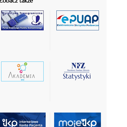
Zobacz także
czytaj
czytaj
więcej
więcej
czytaj
czytaj
wiecej
więcej