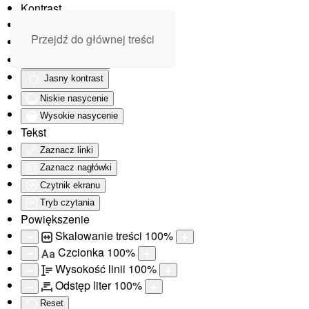
Kontrast
Odwróć kolory
Przejdź do głównej treści
Monochromatyczny
Ciemny kontrast
Jasny kontrast
Niskie nasycenie
Wysokie nasycenie
Tekst
Zaznacz linki
Zaznacz nagłówki
Czytnik ekranu
Tryb czytania
Powiększenie
Skalowanie treści
100
%
Czcionka
100
%
Aa
Wysokość linii
100
%
Odstęp liter
100
%
Reset