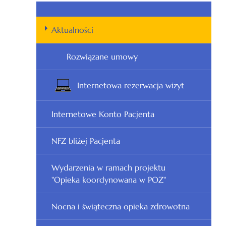
Aktualności
Rozwiązane umowy
Internetowa rezerwacja wizyt
Internetowe Konto Pacjenta
NFZ bliżej Pacjenta
Wydarzenia w ramach projektu
"Opieka koordynowana w POZ"
Nocna i świąteczna opieka zdrowotna