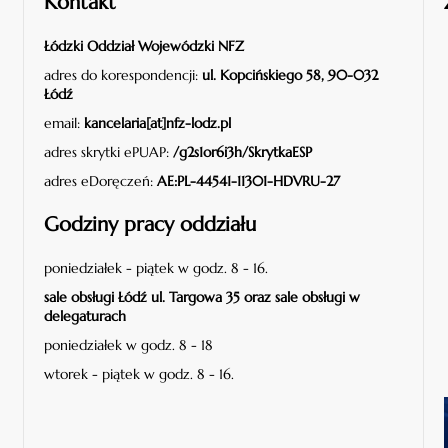
Kontakt
Łódzki Oddział Wojewódzki NFZ
adres do korespondencji:
ul. Kopcińskiego 58, 90-032
Łódź
email:
kancelaria[at]nfz-lodz.pl
adres skrytki ePUAP:
/g2s1or6i3h/SkrytkaESP
adres eDoręczeń:
AE:PL-44541-11301-HDVRU-27
Godziny pracy oddziału
poniedziałek - piątek w godz. 8 - 16.
sale obsługi Łódź ul. Targowa 35 oraz sale obsługi w
delegaturach
poniedziałek w godz. 8 - 18
wtorek - piątek w godz. 8 - 16.