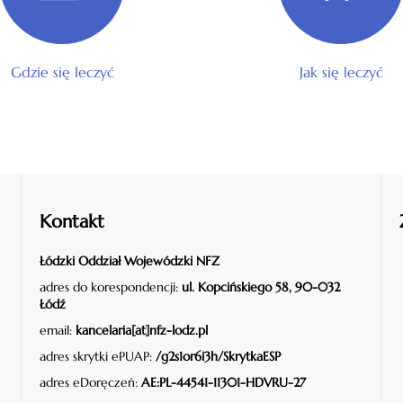
Gdzie się leczyć
Jak się leczyć
Kontakt
Łódzki Oddział Wojewódzki NFZ
adres do korespondencji:
ul. Kopcińskiego 58, 90-032
Łódź
email:
kancelaria[at]nfz-lodz.pl
adres skrytki ePUAP:
/g2s1or6i3h/SkrytkaESP
adres eDoręczeń:
AE:PL-44541-11301-HDVRU-27