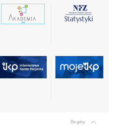
czytaj
czytaj
wiecej
więcej
czytaj
czytaj
więcej
więcej
Do góry