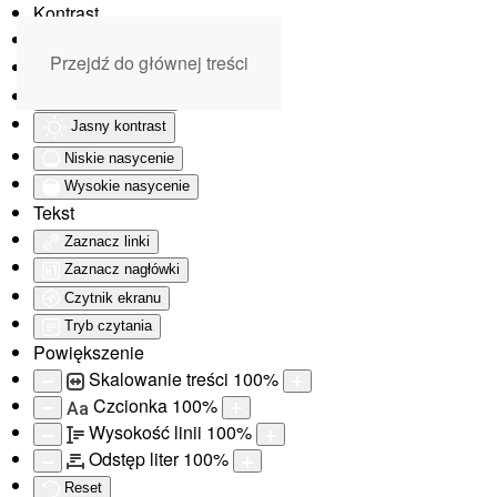
Kontrast
Odwróć kolory
Przejdź do głównej treści
Monochromatyczny
Ciemny kontrast
Jasny kontrast
Niskie nasycenie
Wysokie nasycenie
Tekst
Zaznacz linki
Zaznacz nagłówki
Czytnik ekranu
Tryb czytania
Powiększenie
Skalowanie treści
100
%
Czcionka
100
%
Aa
Wysokość linii
100
%
Odstęp liter
100
%
Reset