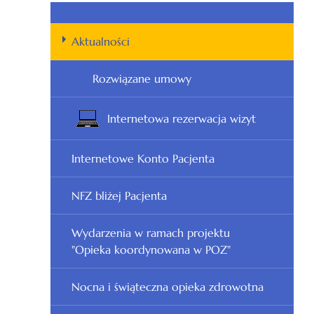
Aktualności
Rozwiązane umowy
Internetowa rezerwacja wizyt
Internetowe Konto Pacjenta
NFZ bliżej Pacjenta
Wydarzenia w ramach projektu
"Opieka koordynowana w POZ"
Nocna i świąteczna opieka zdrowotna