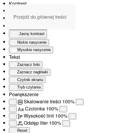
Kontrast
Odwróć kolory
Przejdź do głównej treści
Monochromatyczny
Ciemny kontrast
Jasny kontrast
Niskie nasycenie
Wysokie nasycenie
Tekst
Zaznacz linki
Zaznacz nagłówki
Czytnik ekranu
Tryb czytania
Powiększenie
Skalowanie treści
100
%
Czcionka
100
%
Aa
Wysokość linii
100
%
Odstęp liter
100
%
Reset