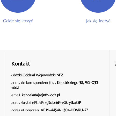
Gdzie się leczyć
Jak się leczyć
Kontakt
Łódzki Oddział Wojewódzki NFZ
adres do korespondencji:
ul. Kopcińskiego 58, 90-032
Łódź
email:
kancelaria[at]nfz-lodz.pl
adres skrytki ePUAP:
/g2s1or6i3h/SkrytkaESP
adres eDoręczeń:
AE:PL-44541-11301-HDVRU-27