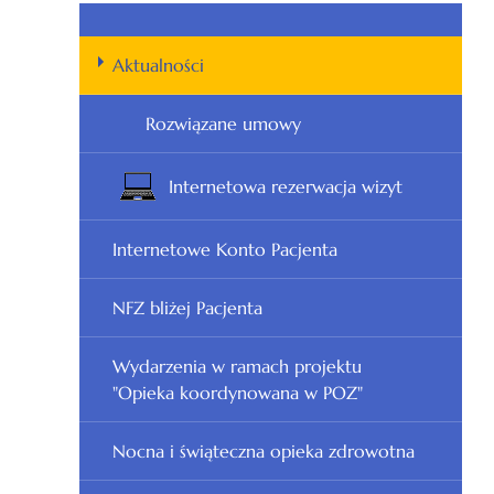
Aktualności
Rozwiązane umowy
Internetowa rezerwacja wizyt
Internetowe Konto Pacjenta
NFZ bliżej Pacjenta
Wydarzenia w ramach projektu
"Opieka koordynowana w POZ"
Nocna i świąteczna opieka zdrowotna