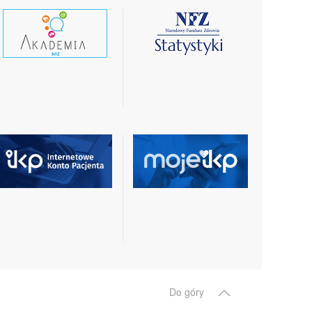
czytaj
czytaj
wiecej
więcej
czytaj
czytaj
więcej
więcej
Do góry