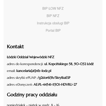
BIP ŁOW NFZ
BIP NFZ
Instrukcja obsługi BIP
Portal BIP
Kontakt
Łódzki Oddział Wojewódzki NFZ
adres do korespondencji:
ul. Kopcińskiego 58, 90-032 Łódź
email:
kancelaria[at]nfz-lodz.pl
adres skrytki ePUAP:
/g2s1or6i3h/SkrytkaESP
adres eDoręczeń:
AE:PL-44541-11301-HDVRU-27
Godziny pracy oddziału
poniedziałek - piątek w godz. 8 - 16.