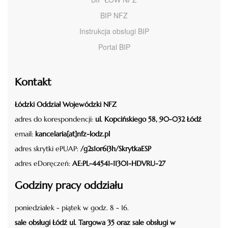
BIP NFZ
Instrukcja obsługi BIP
Portal BIP
Kontakt
Łódzki Oddział Wojewódzki NFZ
adres do korespondencji:
ul. Kopcińskiego 58, 90-032 Łódź
email:
kancelaria[at]nfz-lodz.pl
adres skrytki ePUAP:
/g2s1or6i3h/SkrytkaESP
adres eDoręczeń:
AE:PL-44541-11301-HDVRU-27
Godziny pracy oddziału
poniedziałek - piątek w godz. 8 - 16.
sale obsługi Łódź ul. Targowa 35 oraz sale obsługi w