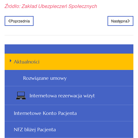
Źródło: Zakład Ubezpieczeń Społecznych
Poprzednia
Następna
Aktualności
Rozwiązane umowy
Internetowa rezerwacja wizyt
Internetowe Konto Pacjenta
NFZ bliżej Pacjenta