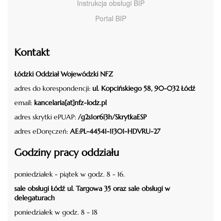
Instrukcja obsługi BIP
Portal BIP
Kontakt
Łódzki Oddział Wojewódzki NFZ
adres do korespondencji:
ul. Kopcińskiego 58, 90-032 Łódź
email:
kancelaria[at]nfz-lodz.pl
adres skrytki ePUAP:
/g2s1or6i3h/SkrytkaESP
adres eDoręczeń:
AE:PL-44541-11301-HDVRU-27
Godziny pracy oddziału
poniedziałek - piątek w godz. 8 - 16.
sale obsługi Łódź ul. Targowa 35 oraz sale obsługi w
delegaturach
poniedziałek w godz. 8 - 18