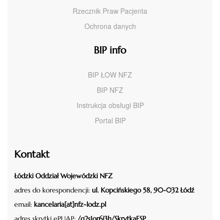
Rzecznik Praw Pacjenta
Ochrona danych
BIP info
BIP ŁOW NFZ
BIP NFZ
Instrukcja obsługi BIP
Portal BIP
Kontakt
Łódzki Oddział Wojewódzki NFZ
adres do korespondencji:
ul. Kopcińskiego 58, 90-032 Łódź
email:
kancelaria[at]nfz-lodz.pl
adres skrytki ePUAP:
/g2s1or6i3h/SkrytkaESP