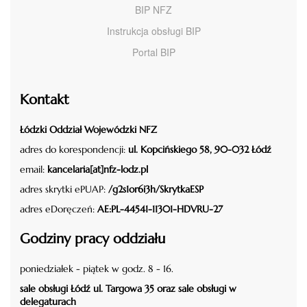
BIP NFZ
Instrukcja obsługi BIP
Portal BIP
Kontakt
Łódzki Oddział Wojewódzki NFZ
adres do korespondencji:
ul. Kopcińskiego 58, 90-032 Łódź
email:
kancelaria[at]nfz-lodz.pl
adres skrytki ePUAP:
/g2s1or6i3h/SkrytkaESP
adres eDoręczeń:
AE:PL-44541-11301-HDVRU-27
Godziny pracy oddziału
poniedziałek - piątek w godz. 8 - 16.
sale obsługi Łódź ul. Targowa 35 oraz sale obsługi w
delegaturach