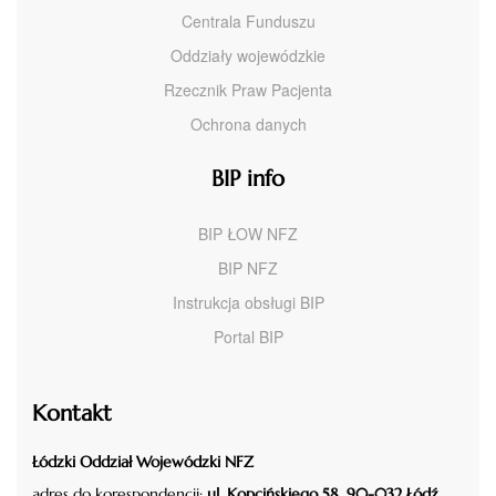
Centrala Funduszu
Oddziały wojewódzkie
Rzecznik Praw Pacjenta
Ochrona danych
BIP info
BIP ŁOW NFZ
BIP NFZ
Instrukcja obsługi BIP
Portal BIP
Kontakt
Łódzki Oddział Wojewódzki NFZ
adres do korespondencji:
ul. Kopcińskiego 58, 90-032 Łódź