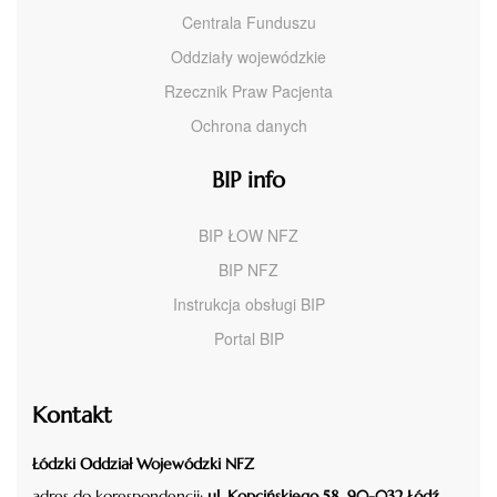
Centrala Funduszu
Oddziały wojewódzkie
Rzecznik Praw Pacjenta
Ochrona danych
BIP info
BIP ŁOW NFZ
BIP NFZ
Instrukcja obsługi BIP
Portal BIP
Kontakt
Łódzki Oddział Wojewódzki NFZ
adres do korespondencji:
ul. Kopcińskiego 58, 90-032 Łódź