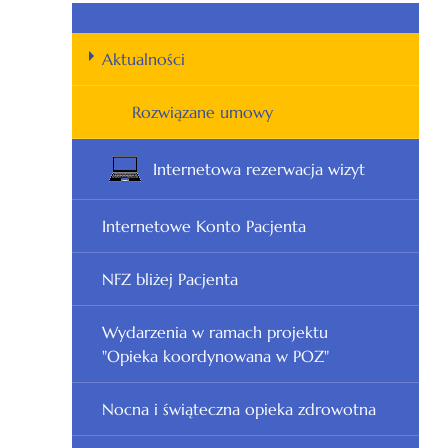
Aktualności
Rozwiązane umowy
Internetowa rezerwacja wizyt
Internetowe Konto Pacjenta
NFZ bliżej Pacjenta
Wydarzenia w ramach projektu
"Opieka koordynowana w POZ"
Nocna i świąteczna opieka zdrowotna