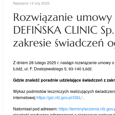
Napisane
14 luty 2025
.
Rozwiązanie umowy
DEFIŃSKA CLINIC Sp. 
zakresie świadczeń o
Z dniem 28 lutego 2025 r. nastąpi rozwiązanie umowy o
Łódź, ul. F. Dostojewskiego 5, 93-140 Łódź.
Gdzie znaleźć poradnie udzielające świadczeń z za
Wykaz podmiotów leczniczych realizujących świadczenia
internetowej
https://gsl.nfz.gov.pl/GSL/
.
Natomiast pod adresem:
https://terminyleczenia.nfz.gov.p
placówki medyczne informacjami o pierwszym wolnym te