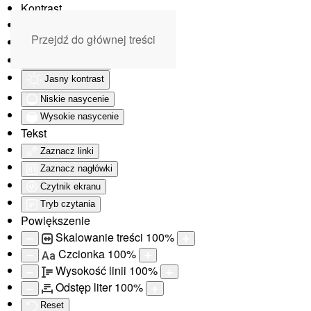
Kontrast
Odwróć kolory
Przejdź do głównej treści
Monochromatyczny
Ciemny kontrast
Jasny kontrast
Niskie nasycenie
Wysokie nasycenie
Tekst
Zaznacz linki
Zaznacz nagłówki
Czytnik ekranu
Tryb czytania
Powiększenie
Skalowanie treści
100
%
Czcionka
100
%
Aa
Wysokość linii
100
%
Odstęp liter
100
%
Reset