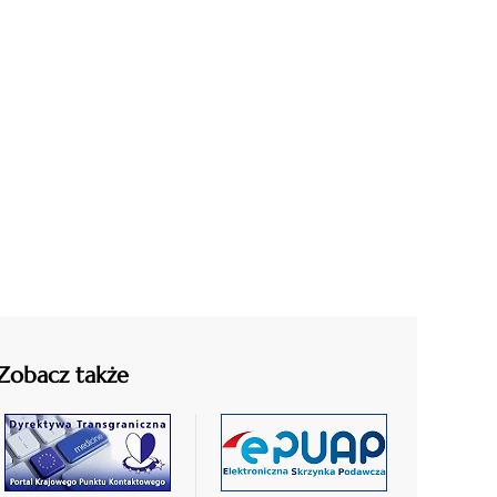
Zobacz także
czytaj
czytaj