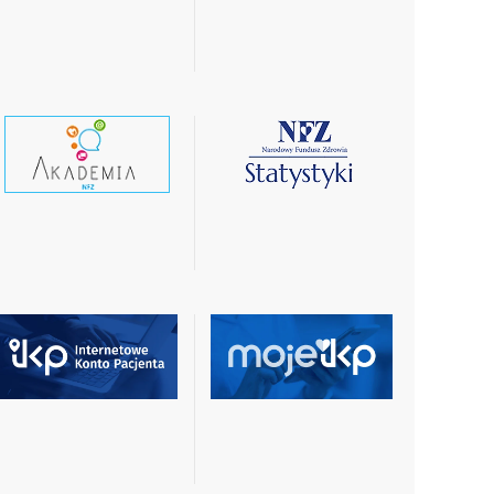
więcej
więcej
czytaj
czytaj
wiecej
więcej
czytaj
czytaj
więcej
więcej