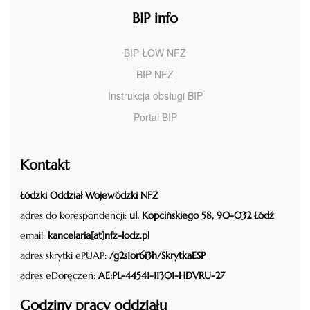
BIP info
BIP ŁOW NFZ
BIP NFZ
Instrukcja obsługi BIP
Portal BIP
Kontakt
Łódzki Oddział Wojewódzki NFZ
adres do korespondencji:
ul. Kopcińskiego 58, 90-032 Łódź
email:
kancelaria[at]nfz-lodz.pl
adres skrytki ePUAP:
/g2s1or6i3h/SkrytkaESP
adres eDoręczeń:
AE:PL-44541-11301-HDVRU-27
Godziny pracy oddziału