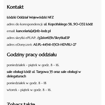
Kontakt
Łódzki Oddział Wojewódzki NFZ
adres do korespondencji:
ul. Kopcińskiego 58, 90-032 Łódź
email:
kancelaria[at]nfz-lodz.pl
adres skrytki ePUAP:
/g2s1or6i3h/SkrytkaESP
adres eDoręczeń:
AE:PL-44541-11301-HDVRU-27
Godziny pracy oddziału
poniedziałek - piątek w godz. 8 - 16.
sale obsługi Łódź ul. Targowa 35 oraz sale obsługi w
delegaturach
poniedziałek w godz. 8 - 18
wtorek - piątek w godz. 8 - 16.
Zobacz także