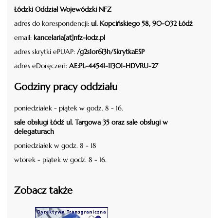
Łódzki Oddział Wojewódzki NFZ
adres do korespondencji:
ul. Kopcińskiego 58, 90-032 Łódź
email:
kancelaria[at]nfz-lodz.pl
adres skrytki ePUAP:
/g2s1or6i3h/SkrytkaESP
adres eDoręczeń:
AE:PL-44541-11301-HDVRU-27
Godziny pracy oddziału
poniedziałek - piątek w godz. 8 - 16.
sale obsługi Łódź ul. Targowa 35 oraz sale obsługi w
delegaturach
poniedziałek w godz. 8 - 18
wtorek - piątek w godz. 8 - 16.
Zobacz także