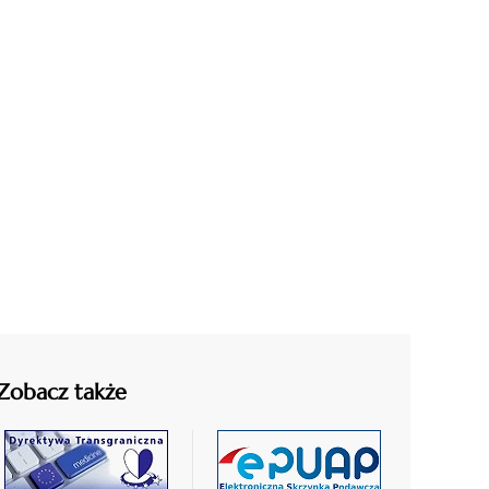
Zobacz także
czytaj
czytaj