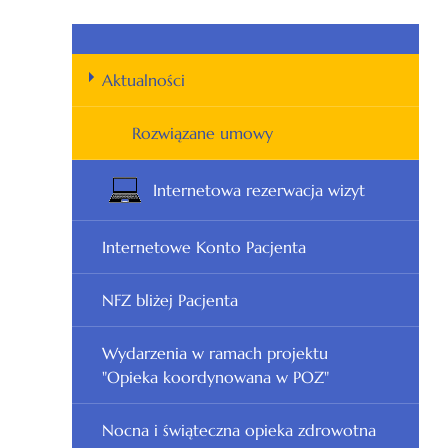
Aktualności
Rozwiązane umowy
Internetowa rezerwacja wizyt
Internetowe Konto Pacjenta
NFZ bliżej Pacjenta
Wydarzenia w ramach projektu
"Opieka koordynowana w POZ"
Nocna i świąteczna opieka zdrowotna