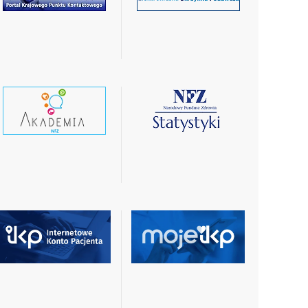
więcej
więcej
czytaj
czytaj
wiecej
więcej
czytaj
czytaj
więcej
więcej