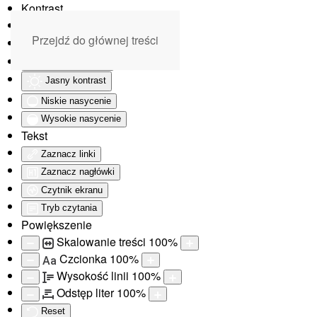
Kontrast
Odwróć kolory
Przejdź do głównej treści
Monochromatyczny
Ciemny kontrast
Jasny kontrast
Niskie nasycenie
Wysokie nasycenie
Tekst
Zaznacz linki
Zaznacz nagłówki
Czytnik ekranu
Tryb czytania
Powiększenie
Skalowanie treści
100
%
Czcionka
100
%
Aa
Wysokość linii
100
%
Odstęp liter
100
%
Reset