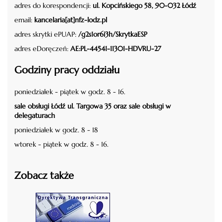
adres do korespondencji:
ul. Kopcińskiego 58, 90-032 Łódź
email:
kancelaria[at]nfz-lodz.pl
adres skrytki ePUAP:
/g2s1or6i3h/SkrytkaESP
adres eDoręczeń:
AE:PL-44541-11301-HDVRU-27
Godziny pracy oddziału
poniedziałek - piątek w godz. 8 - 16.
sale obsługi Łódź ul. Targowa 35 oraz sale obsługi w
delegaturach
poniedziałek w godz. 8 - 18
wtorek - piątek w godz. 8 - 16.
Zobacz także
czytaj więcej