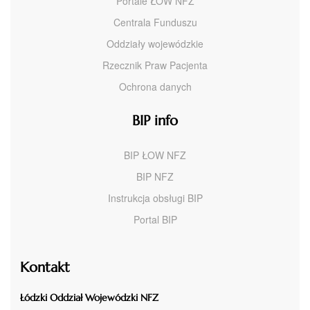
Portale ŁOW NFZ
Centrala Funduszu
Oddziały wojewódzkie
Rzecznik Praw Pacjenta
Ochrona danych
BIP info
BIP ŁOW NFZ
BIP NFZ
Instrukcja obsługi BIP
Portal BIP
Kontakt
Łódzki Oddział Wojewódzki NFZ