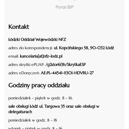
Portal BIP
Kontakt
Łódzki Oddział Wojewódzki NFZ
adres do korespondencji:
ul. Kopcińskiego 58, 90-032 Łódź
email:
kancelaria[at]nfz-lodz.pl
adres skrytki ePUAP:
/g2s1or6i3h/SkrytkaESP
adres eDoręczeń:
AE:PL-44541-11301-HDVRU-27
Godziny pracy oddziału
poniedziałek - piątek w godz. 8 - 16.
sale obsługi Łódź ul. Targowa 35 oraz sale obsługi w
delegaturach
poniedziałek w godz. 8 - 18
wtorek - piątek w godz. 8 - 16.