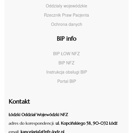
Oddziały wojewódzkie
Rzecznik Praw Pacjenta
Ochrona danych
BIP info
BIP ŁOW NFZ
BIP NFZ
Instrukcja obsługi BIP
Portal BIP
Kontakt
Łódzki Oddział Wojewódzki NFZ
adres do korespondencji:
ul. Kopcińskiego 58, 90-032 Łódź
email:
kancelaria[at]nfz-lodz.pl