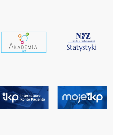
więcej
więcej
czytaj
czytaj
wiecej
więcej
czytaj
czytaj
więcej
więcej