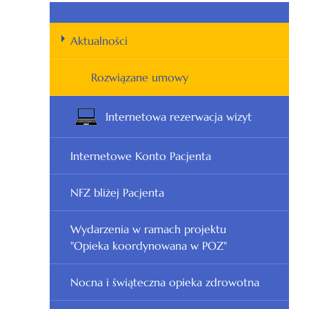
Aktualności
Rozwiązane umowy
Internetowa rezerwacja wizyt
Internetowe Konto Pacjenta
NFZ bliżej Pacjenta
Wydarzenia w ramach projektu
"Opieka koordynowana w POZ"
Nocna i świąteczna opieka zdrowotna