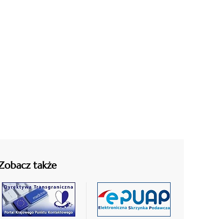
Zobacz także
czytaj
czytaj