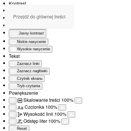
Kontrast
Odwróć kolory
Przejdź do głównej treści
Monochromatyczny
Ciemny kontrast
Jasny kontrast
Niskie nasycenie
Wysokie nasycenie
Tekst
Zaznacz linki
Zaznacz nagłówki
Czytnik ekranu
Tryb czytania
Powiększenie
Skalowanie treści
100
%
Czcionka
100
%
Aa
Wysokość linii
100
%
Odstęp liter
100
%
Reset