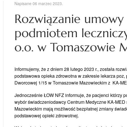
Napisane
06 marzec 2023
.
Rozwiązanie umowy 
podmiotem lecznicz
o.o. w Tomaszowie 
Informujemy,
że
z dniem 28 lutego 2023 r.,
została
rozw
podstawowa opieka zdrowotna w zakresie lekarza
poz,
Dworcowej 1/15 w
Tomaszowie Mazowieckim z KA-MED 
Jednocześnie
ŁOW
NFZ informuje,
że
pacjenci którzy p
wybór
świadczeniodawcy
Centrum Medyczne KA-MED
Mazowieckim
mają
możliwość
bezpłatnej
zmiany
świad
podstawowej opieki zdrowotnej.