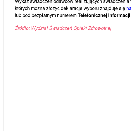
Wykaz
świadczeniodawców
realizujących
świadczenia
których
można
złożyć
deklaracje
wyboru znajduje
się
na
lub pod bezpłatnym numerem
Telefonicznej Informacji
Źródło: Wydział Świadczeń Opieki Zdrowotnej