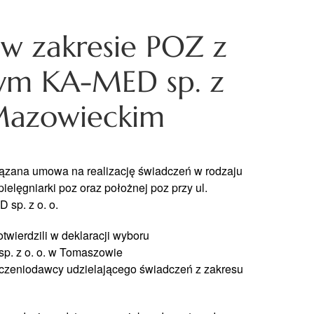
w zakresie POZ z
ym KA-MED sp. z
Mazowieckim
iązana
umowa na
realizację
świadczeń
w rodzaju
pielęgniarki
poz oraz
położnej
poz przy ul.
sp. z o. o.
otwierdzili w
deklaracji wyboru
sp. z o. o. w Tomaszowie
czeniodawcy
udzielającego
świadczeń
z zakresu