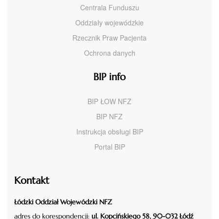
Centrala Funduszu
Oddziały wojewódzkie
Rzecznik Praw Pacjenta
Ochrona danych
BIP info
BIP ŁOW NFZ
BIP NFZ
Instrukcja obsługi BIP
Portal BIP
Kontakt
Łódzki Oddział Wojewódzki NFZ
adres do korespondencji:
ul. Kopcińskiego 58, 90-032 Łódź