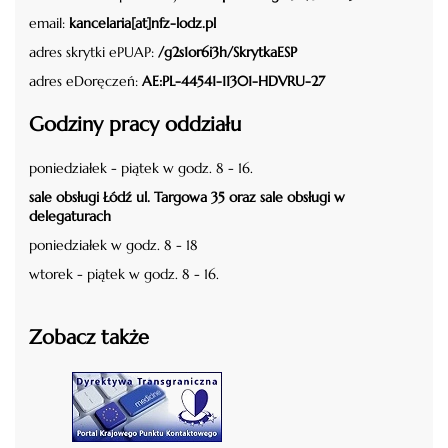
email:
kancelaria[at]nfz-lodz.pl
adres skrytki ePUAP:
/g2s1or6i3h/SkrytkaESP
adres eDoręczeń:
AE:PL-44541-11301-HDVRU-27
Godziny pracy oddziału
poniedziałek - piątek w godz. 8 - 16.
sale obsługi Łódź ul. Targowa 35 oraz sale obsługi w
delegaturach
poniedziałek w godz. 8 - 18
wtorek - piątek w godz. 8 - 16.
Zobacz także
czytaj więcej