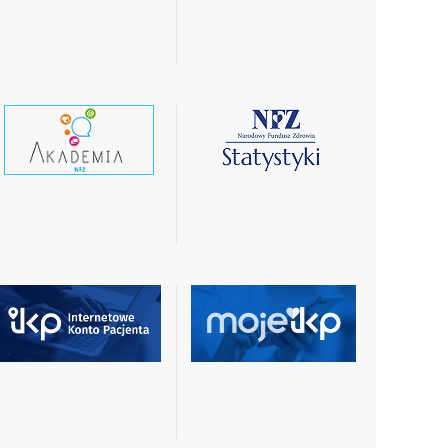
więcej
więcej
czytaj
czytaj
wiecej
więcej
czytaj
czytaj
więcej
więcej