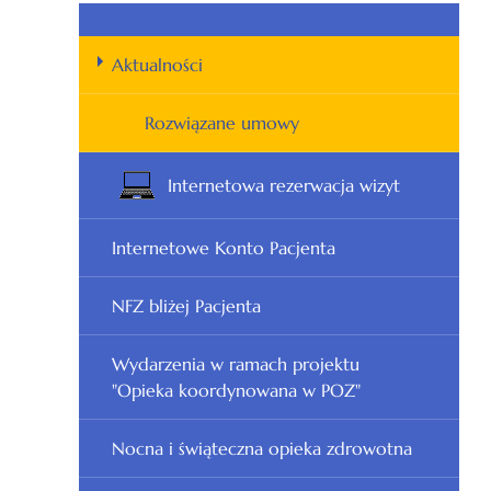
Aktualności
Rozwiązane umowy
Internetowa rezerwacja wizyt
Internetowe Konto Pacjenta
NFZ bliżej Pacjenta
Wydarzenia w ramach projektu
"Opieka koordynowana w POZ"
Nocna i świąteczna opieka zdrowotna