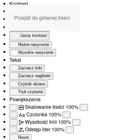
Kontrast
Odwróć kolory
Przejdź do głównej treści
Monochromatyczny
Ciemny kontrast
Jasny kontrast
Niskie nasycenie
Wysokie nasycenie
Tekst
Zaznacz linki
Zaznacz nagłówki
Czytnik ekranu
Tryb czytania
Powiększenie
Skalowanie treści
100
%
Czcionka
100
%
Aa
Wysokość linii
100
%
Odstęp liter
100
%
Reset