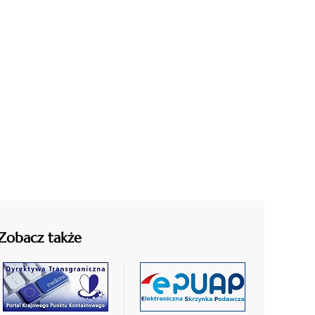
Zobacz także
czytaj
czytaj