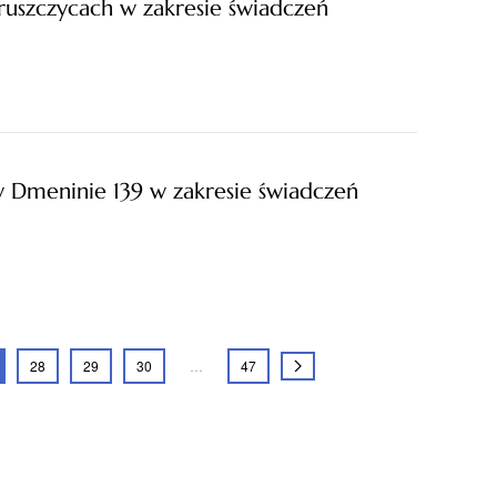
szczycach w zakresie świadczeń
Dmeninie 139 w zakresie świadczeń
28
29
30
…
47