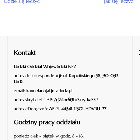
Gdzie się leczyć
Jak się leczyć
Kontakt
Łódzki Oddział Wojewódzki NFZ
adres do korespondencji:
ul. Kopcińskiego 58, 90-032
Łódź
email:
kancelaria[at]nfz-lodz.pl
adres skrytki ePUAP:
/g2s1or6i3h/SkrytkaESP
adres eDoręczeń:
AE:PL-44541-11301-HDVRU-27
Godziny pracy oddziału
poniedziałek - piątek w godz. 8 - 16.