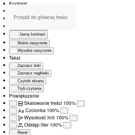
Kontrast
Odwróć kolory
Przejdź do głównej treści
Monochromatyczny
Ciemny kontrast
Jasny kontrast
Niskie nasycenie
Wysokie nasycenie
Tekst
Zaznacz linki
Zaznacz nagłówki
Czytnik ekranu
Tryb czytania
Powiększenie
Skalowanie treści
100
%
Czcionka
100
%
Aa
Wysokość linii
100
%
Odstęp liter
100
%
Reset