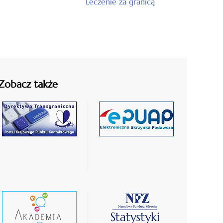
Leczenie za granicą
Zobacz także
czytaj
czytaj
więcej
więcej
czytaj
czytaj