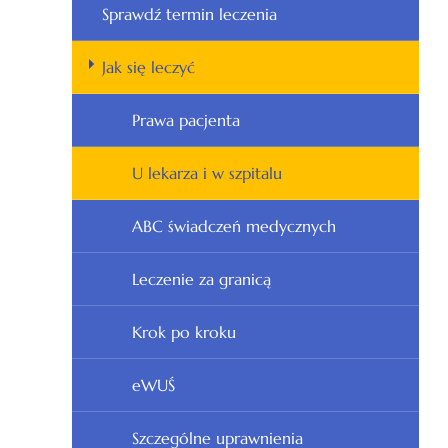
Sprawdź termin leczenia
Jak się leczyć
Prawa pacjenta
U lekarza i w szpitalu
ABC świadczeń medycznych
Leczenie za granicą
Krok po kroku
eWUŚ
Szczególne uprawnienia