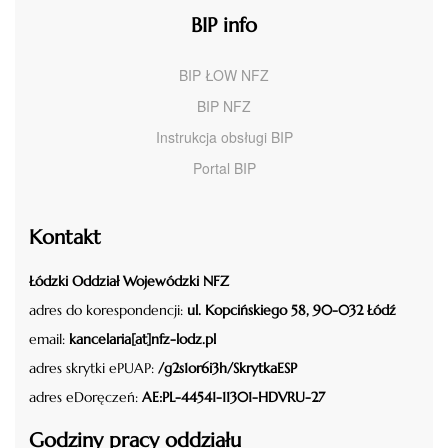
BIP info
BIP ŁOW NFZ
BIP NFZ
Instrukcja obsługi BIP
Portal BIP
Kontakt
Łódzki Oddział Wojewódzki NFZ
adres do korespondencji:
ul. Kopcińskiego 58, 90-032 Łódź
email:
kancelaria[at]nfz-lodz.pl
adres skrytki ePUAP:
/g2s1or6i3h/SkrytkaESP
adres eDoręczeń:
AE:PL-44541-11301-HDVRU-27
Godziny pracy oddziału