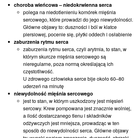
choroba wieńcowa – niedokrwienna serca
polega na niedotlenieniu komórek mięśnia
sercowego, które prowadzi do jego niewydolności.
Główne objawy to: duszności i ból w klatce
piersiowej, pocenie się, płytki oddech i osłabienie
zaburzenia rytmu serca
zaburzenia rytmu serca, czyli arytmia, to stan, w
którym skurcze mięśnia sercowego są
nieregularne, poza normą określającą ich
częstotliwość.
U zdrowego człowieka serce bije około 60–80
uderzeń na minutę
niewydolność mięśnia sercowego
jest to stan, w którym uszkodzony jest mięsień
sercowy. Krew pompowana jest znacznie wolniej,
a ilość dostarczanego tlenu i składników
odżywczych jest mniejsza, prowadząc w ten
sposób do niewydolności serca. Główne objawy
to: wysoki poziom zmęczenia, duszność, obrzęki