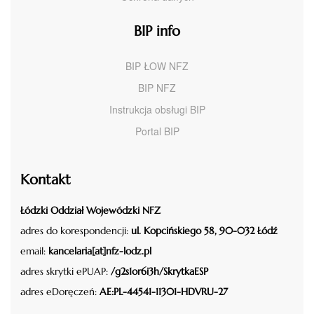
BIP info
BIP ŁOW NFZ
BIP NFZ
Instrukcja obsługi BIP
Portal BIP
Kontakt
Łódzki Oddział Wojewódzki NFZ
adres do korespondencji:
ul. Kopcińskiego 58, 90-032 Łódź
email:
kancelaria[at]nfz-lodz.pl
adres skrytki ePUAP:
/g2s1or6i3h/SkrytkaESP
adres eDoręczeń:
AE:PL-44541-11301-HDVRU-27